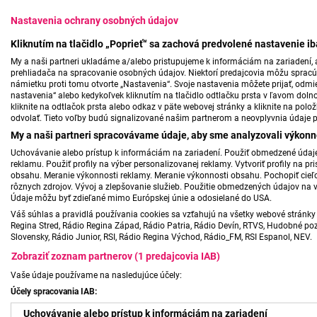
Nastavenia ochrany osobných údajov
Kliknutím na tlačidlo „Poprieť“ sa zachová predvolené nastavenie i
My a naši partneri ukladáme a/alebo pristupujeme k informáciám na zariadení, a
prehliadača na spracovanie osobných údajov. Niektorí predajcovia môžu sprac
námietku proti tomu otvorte „Nastavenia“. Svoje nastavenia môžete prijať, odmie
nastavenia“ alebo kedykoľvek kliknutím na tlačidlo odtlačku prsta v ľavom doln
kliknite na odtlačok prsta alebo odkaz v päte webovej stránky a kliknite na polo
odvolať. Tieto voľby budú signalizované našim partnerom a neovplyvnia údaje p
My a naši partneri spracovávame údaje, aby sme analyzovali výkonn
Uchovávanie alebo prístup k informáciám na zariadení. Použiť obmedzené údaje 
reklamu. Použiť profily na výber personalizovanej reklamy. Vytvoriť profily na 
obsahu. Meranie výkonnosti reklamy. Meranie výkonnosti obsahu. Pochopiť cieľo
rôznych zdrojov. Vývoj a zlepšovanie služieb. Použitie obmedzených údajov na 
Údaje môžu byť zdieľané mimo Európskej únie a odosielané do USA.
Váš súhlas a pravidlá používania cookies sa vzťahujú na všetky webové stránky 
Regina Stred, Rádio Regina Západ, Rádio Patria, Rádio Devín, RTVS, Hudobné pozd
Slovensky, Rádio Junior, RSI, Rádio Regina Východ, Rádio_FM, RSI Espanol, NEV.
Zobraziť zoznam partnerov (1 predajcovia IAB)
Vaše údaje používame na nasledujúce účely:
Účely spracovania IAB:
Uchovávanie alebo prístup k informáciám na zariadení