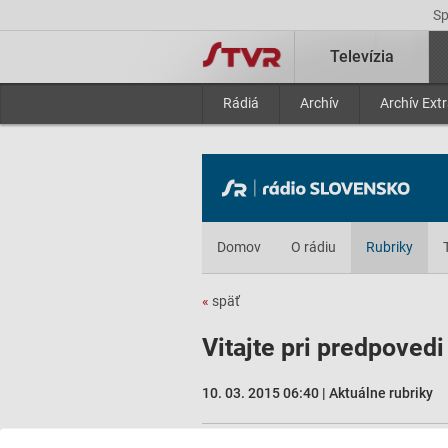
S
Televízia
Rádiá
Archív
Archív Ext
Domov
O rádiu
Rubriky
«
späť
Vitajte pri predpovedi
10. 03. 2015 06:40 | Aktuálne rubriky