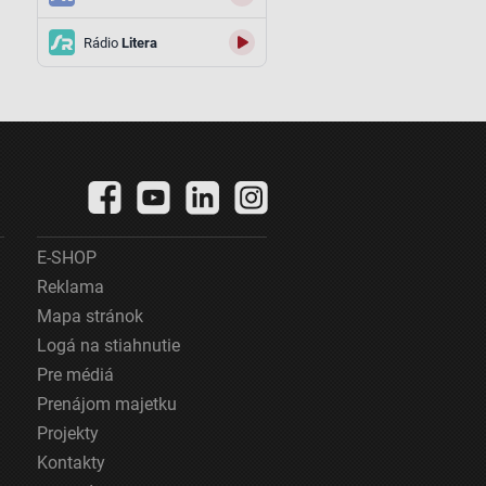
Rádio
Litera
E-SHOP
Reklama
Mapa stránok
Logá na stiahnutie
Pre médiá
Prenájom majetku
Projekty
Kontakty