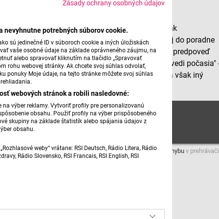
Zásady ochrany osobných údajov
Slovenčina na slovíčko...
Keď sme pripravovali odpovede do našej rubriky, tak
ba nevyhnutne potrebných súborov cookie.
jazykovedkyňa Sibyla Mislovičová prezradila, že jej do poradne
ko sú jedinečné ID v súboroch cookie a iných úložiskách
úvať vaše osobné údaje na základe oprávneného záujmu, na
volal rozčúlený pán, ktorý sa sťažoval na televíznu predpoveď
tnuť alebo spravovať kliknutím na tlačidlo „Spravovať
počasia. Moderátorka povedala „Vitajte pri predpovedi počasia" 
om rohu webovej stránky. Ak chcete svoj súhlas odvolať,
žku ponuky Moje údaje, na tejto stránke môžete svoj súhlas
vraj jemu nemá čo rozkazovať! Jazykovedkyňa má však iný
rehliadania.
názor...
osť webových stránok a robili nasledovné:
na výber reklamy. Vytvoriť profily pre personalizovanú
Vitajte pri predpovedi
prispôsobenie obsahu. Použiť profily na výber prispôsobeného
vé skupiny na základe štatistík alebo spájania údajov z
výber obsahu.
„Rozhlasové weby“ vrátane: RSI Deutsch, Rádio Litera, Rádio
Máte problém s prehrávaním?
Nahláste nám chybu
v prehrávači
ravy, Rádio Slovensko, RSI Francais, RSI English, RSI
Autor: Roman Bomboš foto: RTVS