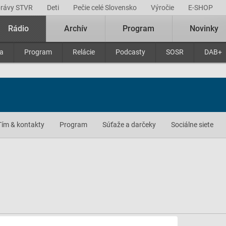
právy STVR
Deti
Pečie celé Slovensko
Výročie
E-SHOP
Rádio
Archív
Program
Novinky
ra
Program
Relácie
Podcasty
SOSR
DAB+
Tím & kontakty
Program
Súťaže a darčeky
Sociálne siete