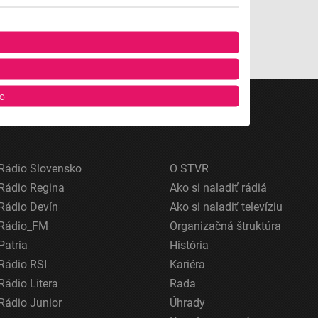
o
Rádio Slovensko
O STVR
Rádio Regina
Ako si naladiť rádiá
Rádio Devín
Ako si naladiť televíziu
Rádio_FM
Organizačná štruktúra
ov z rôznych zdrojov
Patria
História
Rádio RSI
Kariéra
Rádio Litera
Rada
Rádio Junior
Úhrady