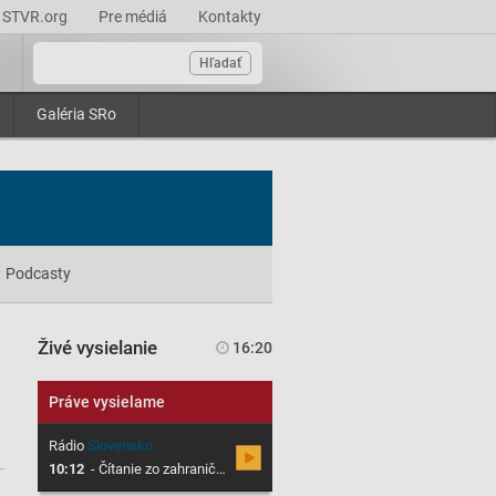
STVR.org
Pre médiá
Kontakty
Hľadať
Galéria SRo
Podcasty
Živé vysielanie
16:20
Práve vysielame
Rádio
Slovensko
10:12
-
Čítanie zo zahraničnej tlače