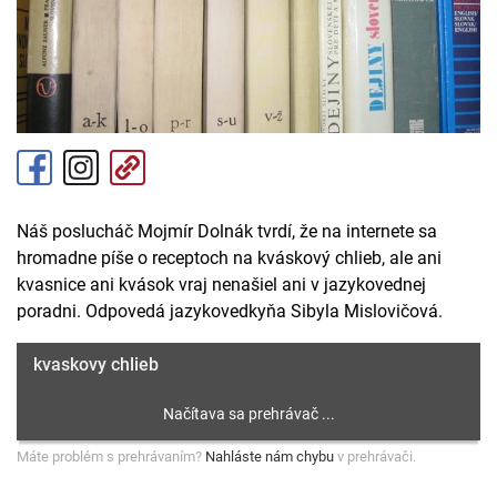
Náš poslucháč Mojmír Dolnák tvrdí, že na internete sa
hromadne píše o receptoch na kváskový chlieb, ale ani
kvasnice ani kvások vraj nenašiel ani v jazykovednej
poradni. Odpovedá jazykovedkyňa Sibyla Mislovičová.
kvaskovy chlieb
Máte problém s prehrávaním?
Nahláste nám chybu
v prehrávači.