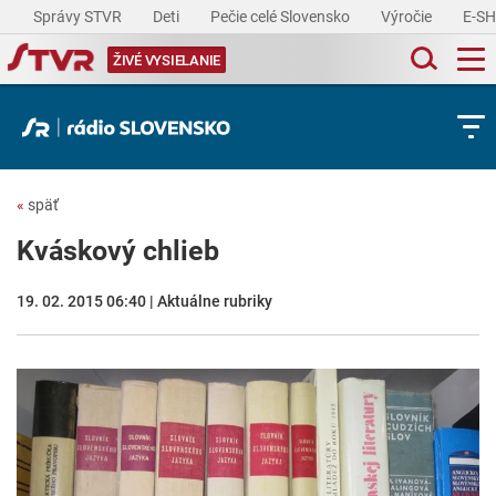
Správy STVR
Deti
Pečie celé Slovensko
Výročie
E-S
ŽIVÉ VYSIELANIE
«
späť
Kváskový chlieb
19. 02. 2015 06:40 | Aktuálne rubriky