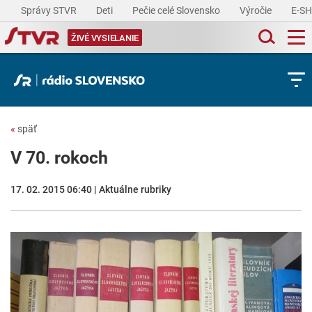
Správy STVR
Deti
Pečie celé Slovensko
Výročie
E-S
ŽIVÉ VYSIELANIE
«
späť
V 70. rokoch
17. 02. 2015 06:40 | Aktuálne rubriky