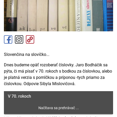
Slovenčina na slovíčko...
Dnes budeme opäť rozoberať číslovky. Jaro Bodháčik sa
pýta, či má písať v 70. rokoch s bodkou za číslovkou, alebo
je platná verzia s pomlčkou a príponou -tych priamo za
číslovkou. Odpovie Sibyla Mislovičová.
V 70. rokoch