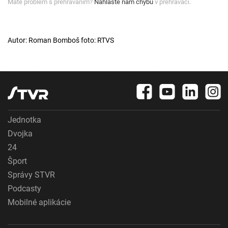
Máte problém s prehrávaním?
Nahláste nám chybu
v prehrávači.
Autor: Roman Bomboš foto: RTVS
Jednotka
Dvojka
24
Šport
Správy STVR
Podcasty
Mobilné aplikácie