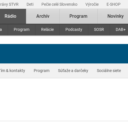
právy STVR
Deti
Pečie celé Slovensko
Výročie
E-SHOP
Rádio
Archív
Program
Novinky
ra
Program
Relácie
Podcasty
SOSR
DAB+
Tím & kontakty
Program
Súťaže a darčeky
Sociálne siete