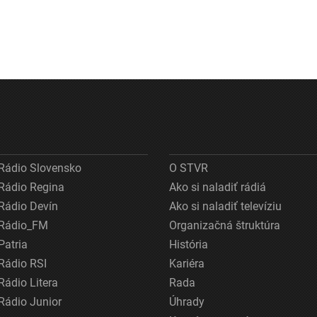
Rádio Slovensko
O STVR
Rádio Regina
Ako si naladiť rádiá
Rádio Devín
Ako si naladiť televíziu
Rádio_FM
Organizačná štruktúra
Patria
História
Rádio RSI
Kariéra
Rádio Litera
Rada
Rádio Junior
Úhrady