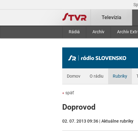
S
Televízia
Rádiá
Archív
Archív Ext
Domov
O rádiu
Rubriky
«
späť
Doprovod
02. 07. 2013 09:36 | Aktuálne rubriky