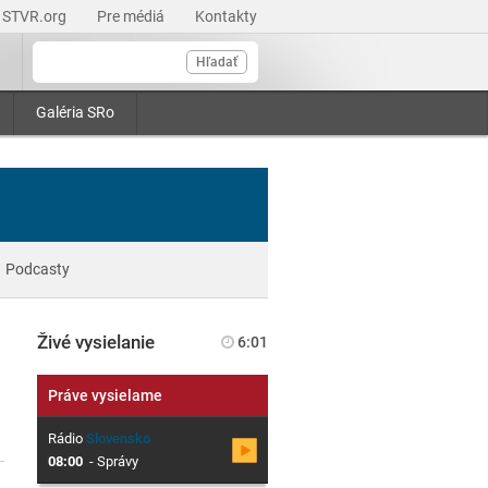
STVR.org
Pre médiá
Kontakty
Hľadať
Galéria SRo
Podcasty
Živé vysielanie
6:01
Práve vysielame
Rádio
Slovensko
08:00
-
Správy