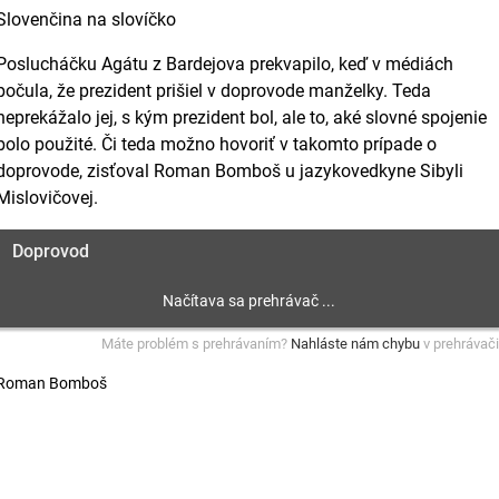
Slovenčina na slovíčko
Poslucháčku Agátu z Bardejova prekvapilo, keď v médiách
počula, že prezident prišiel v doprovode manželky. Teda
neprekážalo jej, s kým prezident bol, ale to, aké slovné spojenie
bolo použité. Či teda možno hovoriť v takomto prípade o
doprovode, zisťoval Roman Bomboš u jazykovedkyne Sibyli
Mislovičovej.
Doprovod
Máte problém s prehrávaním?
Nahláste nám chybu
v prehrávači
Roman Bomboš