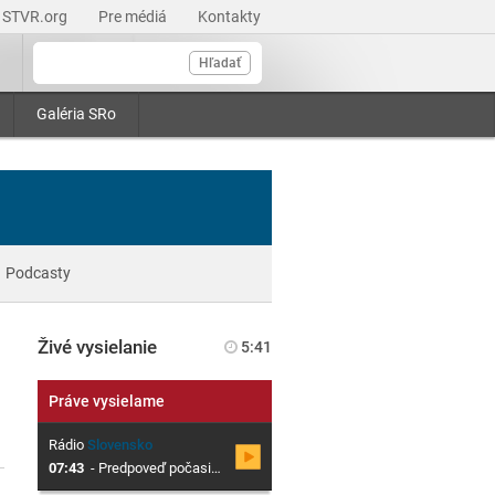
STVR.org
Pre médiá
Kontakty
Hľadať
Galéria SRo
Podcasty
Živé vysielanie
5:41
Práve vysielame
Rádio
Slovensko
07:43
-
Predpoveď počasia s meteorológom SHMÚ