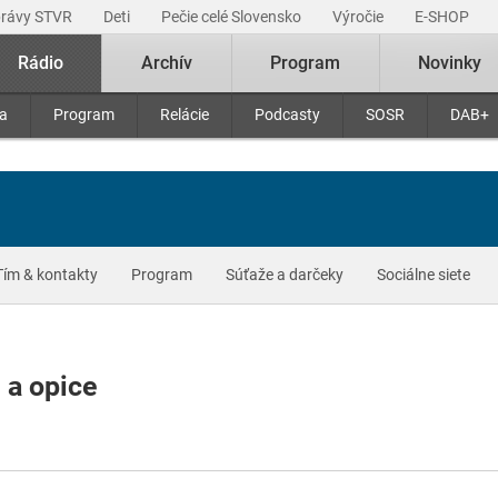
právy STVR
Deti
Pečie celé Slovensko
Výročie
E-SHOP
Rádio
Archív
Program
Novinky
ra
Program
Relácie
Podcasty
SOSR
DAB+
Tím & kontakty
Program
Súťaže a darčeky
Sociálne siete
 a opice