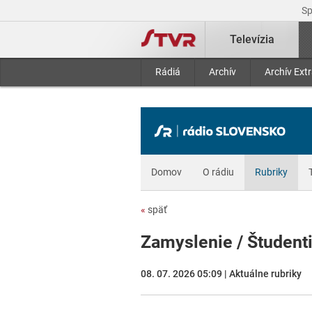
S
Televízia
Rádiá
Archív
Archív Ext
Domov
O rádiu
Rubriky
«
späť
Zamyslenie / Študenti
08. 07. 2026 05:09 | Aktuálne rubriky