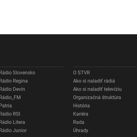
Rádio Slovensko
O STVR
Rádio Regina
Ako si naladiť rádiá
Rádio Devín
Ako si naladiť televíziu
Rádio_FM
Organizačná štruktúra
Patria
História
Rádio RSI
Kariéra
Rádio Litera
Rada
Rádio Junior
Úhrady