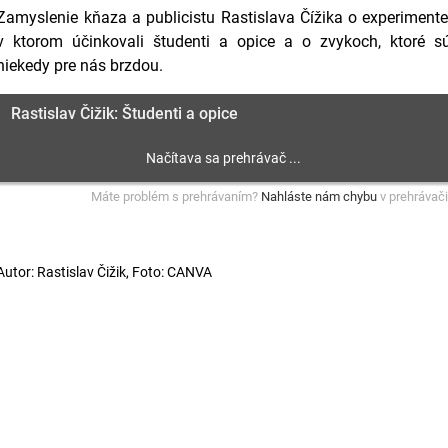
Zamyslenie kňaza a publicistu Rastislava Čížika o experimente
v ktorom účinkovali študenti a opice a o zvykoch, ktoré s
niekedy pre nás brzdou.
Rastislav Čižik: Študenti a opice
Máte problém s prehrávaním?
Nahláste nám chybu
v prehrávači
Autor: Rastislav Čižik, Foto: CANVA