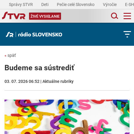
Správy STVR
Deti
Pečie celé Slovensko
Výročie
E-S
ŽIVÉ VYSIELANIE
«
späť
Budeme sa sústrediť
03. 07. 2026 06:52 | Aktuálne rubriky