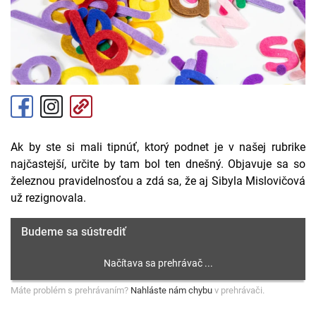
Ak by ste si mali tipnúť, ktorý podnet je v našej rubrike
najčastejší, určite by tam bol ten dnešný. Objavuje sa so
železnou pravidelnosťou a zdá sa, že aj Sibyla Mislovičová
už rezignovala.
Budeme sa sústrediť
Máte problém s prehrávaním?
Nahláste nám chybu
v prehrávači.