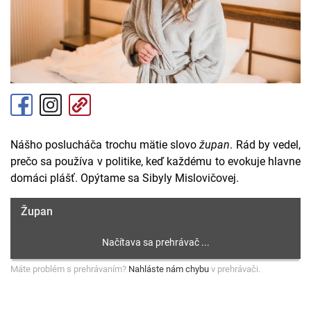
Nášho poslucháča trochu mätie slovo
župan
. Rád by vedel,
prečo sa používa v politike, keď každému to evokuje hlavne
domáci plášť. Opýtame sa Sibyly Mislovičovej.
Župan
Máte problém s prehrávaním?
Nahláste nám chybu
v prehrávači.