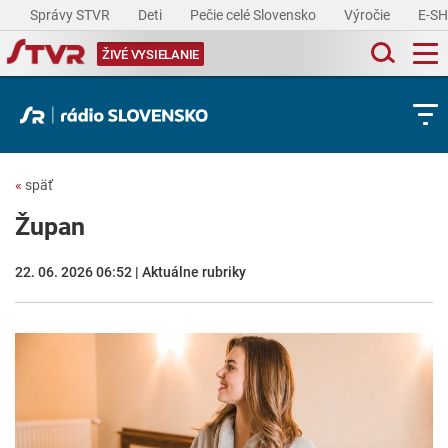
Správy STVR
Deti
Pečie celé Slovensko
Výročie
E-S
ŽIVÉ VYSIELANIE
«
späť
Župan
22. 06. 2026 06:52 | Aktuálne rubriky