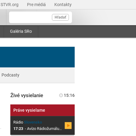
STVR.org
Pre médiá
Kontakty
Hľadať
Galéria SRo
Podcasty
Živé vysielanie
15:16
Práve vysielame
Rádio
Slovensko
17:23
-
Avízo Rádiožurnálu o 18. hodine