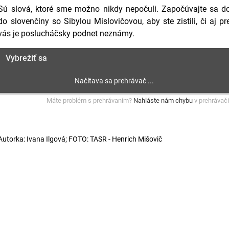
Sú slová, ktoré sme možno nikdy nepočuli. Započúvajte sa d
do slovenčiny so Sibylou Mislovičovou, aby ste zistili, či aj pr
vás je poslucháčsky podnet neznámy.
Vybrežiť sa
Máte problém s prehrávaním?
Nahláste nám chybu
v prehrávači
Autorka: Ivana Ilgová; FOTO: TASR - Henrich Mišovič