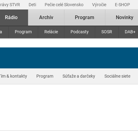
právy STVR
Deti
Pečie celé Slovensko
Výročie
E-SHOP
Rádio
Archív
Program
Novinky
ra
Program
Relácie
Podcasty
SOSR
DAB+
Tím & kontakty
Program
Súťaže a darčeky
Sociálne siete