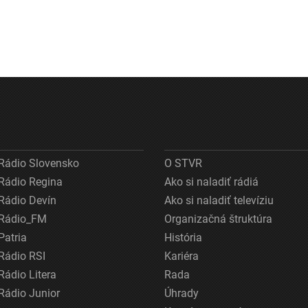
Rádio Slovensko
O STVR
Rádio Regina
Ako si naladiť rádiá
Rádio Devín
Ako si naladiť televíziu
Rádio_FM
Organizačná štruktúra
Patria
História
Rádio RSI
Kariéra
Rádio Litera
Rada
Rádio Junior
Úhrady