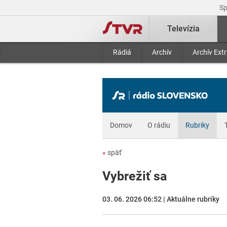
S
Televízia
Rádiá
Archív
Archív Ext
Domov
O rádiu
Rubriky
«
späť
Vybrežiť sa
03. 06. 2026 06:52 | Aktuálne rubriky