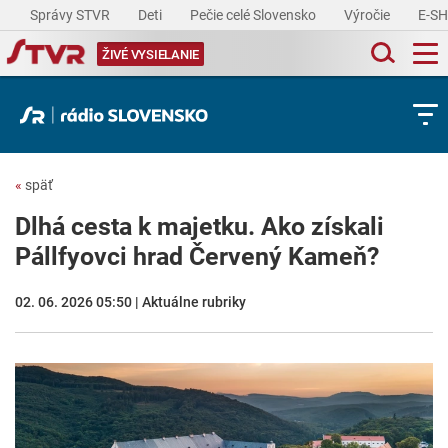
Správy STVR
Deti
Pečie celé Slovensko
Výročie
E-S
ŽIVÉ VYSIELANIE
«
späť
Dlhá cesta k majetku. Ako získali
Pállfyovci hrad Červený Kameň?
02. 06. 2026 05:50 | Aktuálne rubriky