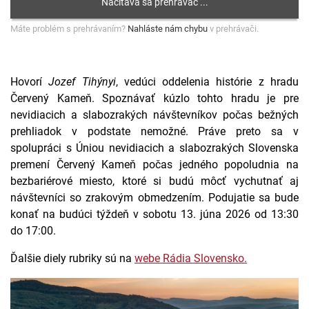
Máte problém s prehrávaním?
Nahláste nám chybu
v prehrávači.
Hovorí
Jozef Tihýnyi
, vedúci oddelenia histórie z hradu
Červený Kameň. Spoznávať kúzlo tohto hradu je pre
nevidiacich a slabozrakých návštevníkov počas bežných
prehliadok v podstate nemožné. Práve preto sa v
spolupráci s Úniou nevidiacich a slabozrakých Slovenska
premení Červený Kameň počas jedného popoludnia na
bezbariérové miesto, ktoré si budú môcť vychutnať aj
návštevníci so zrakovým obmedzením. Podujatie sa bude
konať na budúci týždeň v sobotu 13. júna 2026 od 13:30
do 17:00.
Ďalšie diely rubriky sú na
webe Rádia Slovensko.