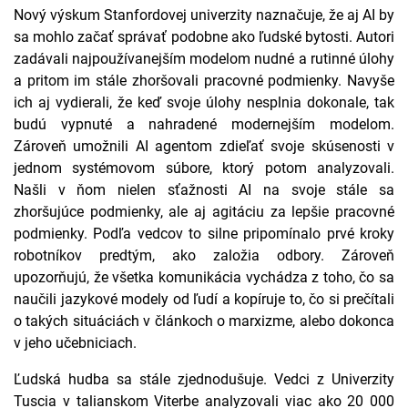
Nový výskum Stanfordovej univerzity naznačuje, že aj AI by
sa mohlo začať správať podobne ako ľudské bytosti. Autori
zadávali najpoužívanejším modelom nudné a rutinné úlohy
a pritom im stále zhoršovali pracovné podmienky. Navyše
ich aj vydierali, že keď svoje úlohy nesplnia dokonale, tak
budú vypnuté a nahradené modernejším modelom.
Zároveň umožnili AI agentom zdieľať svoje skúsenosti v
jednom systémovom súbore, ktorý potom analyzovali.
Našli v ňom nielen sťažnosti AI na svoje stále sa
zhoršujúce podmienky, ale aj agitáciu za lepšie pracovné
podmienky. Podľa vedcov to silne pripomínalo prvé kroky
robotníkov predtým, ako založia odbory. Zároveň
upozorňujú, že všetka komunikácia vychádza z toho, čo sa
naučili jazykové modely od ľudí a kopíruje to, čo si prečítali
o takých situáciách v článkoch o marxizme, alebo dokonca
v jeho učebniciach.
Ľudská hudba sa stále zjednodušuje. Vedci z Univerzity
Tuscia v talianskom Viterbe analyzovali viac ako 20 000