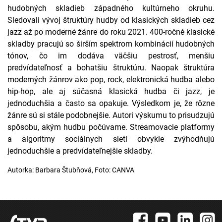
hudobných skladieb západného kultúrneho okruhu.
Sledovali vývoj štruktúry hudby od klasických skladieb cez
jazz až po moderné žánre do roku 2021. 400-ročné klasické
skladby pracujú so širším spektrom kombinácií hudobných
tónov, čo im dodáva väčšiu pestrosť, menšiu
predvídateľnosť a bohatšiu štruktúru. Naopak štruktúra
moderných žánrov ako pop, rock, elektronická hudba alebo
hip-hop, ale aj súčasná klasická hudba či jazz, je
jednoduchšia a často sa opakuje. Výsledkom je, že rôzne
žánre sú si stále podobnejšie. Autori výskumu to prisudzujú
spôsobu, akým hudbu počúvame. Streamovacie platformy
a algoritmy sociálnych sietí obvykle zvýhodňujú
jednoduchšie a predvídateľnejšie skladby.
Autorka: Barbara Štubňová, Foto: CANVA