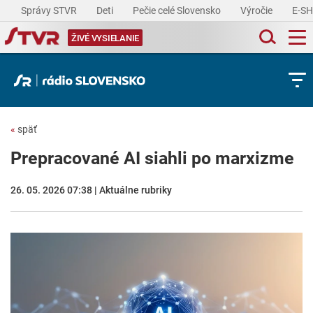
Správy STVR
Deti
Pečie celé Slovensko
Výročie
E-S
ŽIVÉ VYSIELANIE
«
späť
Prepracované AI siahli po marxizme
26. 05. 2026 07:38 | Aktuálne rubriky