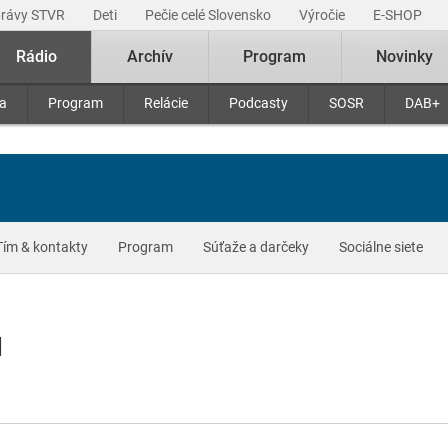
právy STVR
Deti
Pečie celé Slovensko
Výročie
E-SHOP
Rádio
Archív
Program
Novinky
ra
Program
Relácie
Podcasty
SOSR
DAB+
Tím & kontakty
Program
Súťaže a darčeky
Sociálne siete
l