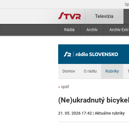
S
Televízia
Rádiá
Archív
Archív Ext
Domov
O rádiu
Rubriky
«
späť
(Ne)ukradnutý bicyke
21. 05. 2026 17:42 | Aktuálne rubriky