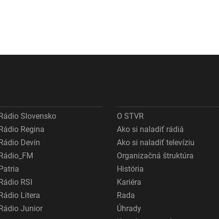
Rádio Slovensko
O STVR
Rádio Regina
Ako si naladiť rádiá
Rádio Devín
Ako si naladiť televíziu
Rádio_FM
Organizačná štruktúra
Patria
História
Rádio RSI
Kariéra
Rádio Litera
Rada
Rádio Junior
Úhrady