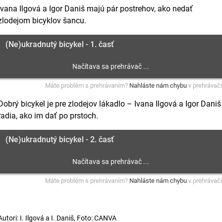
Ivana Ilgová a Igor Daniš majú pár postrehov, ako nedať
zlodejom bicyklov šancu.
(Ne)ukradnutý bicykel - 1. časť
Máte problém s prehrávaním?
Nahláste nám chybu
v prehrávači
Dobrý bicykel je pre zlodejov lákadlo – Ivana Ilgová a Igor Daniš
radia, ako im dať po prstoch.
(Ne)ukradnutý bicykel - 2. časť
Máte problém s prehrávaním?
Nahláste nám chybu
v prehrávači
Autori: I. Ilgová a I. Daniš, Foto: CANVA