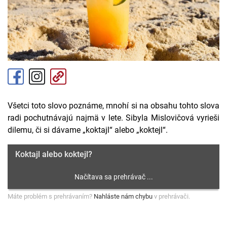
Všetci toto slovo poznáme, mnohí si na obsahu tohto slova
radi pochutnávajú najmä v lete. Sibyla Mislovičová vyrieši
dilemu, či si dávame „koktajl“ alebo „koktejl“.
Koktajl alebo koktejl?
Máte problém s prehrávaním?
Nahláste nám chybu
v prehrávači.