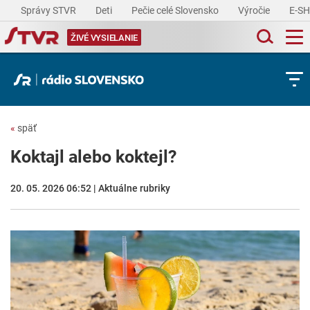
Správy STVR
Deti
Pečie celé Slovensko
Výročie
E-S
ŽIVÉ VYSIELANIE
«
späť
Koktajl alebo koktejl?
20. 05. 2026 06:52 | Aktuálne rubriky