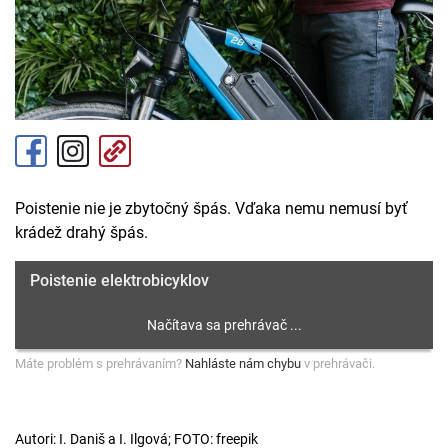
Poistenie nie je zbytočný špás. Vďaka nemu nemusí byť
krádež drahý špás.
Poistenie elektrobicyklov
Máte problém s prehrávaním?
Nahláste nám chybu
v prehrávači.
Autori: I. Daniš a I. Ilgová; FOTO: freepik