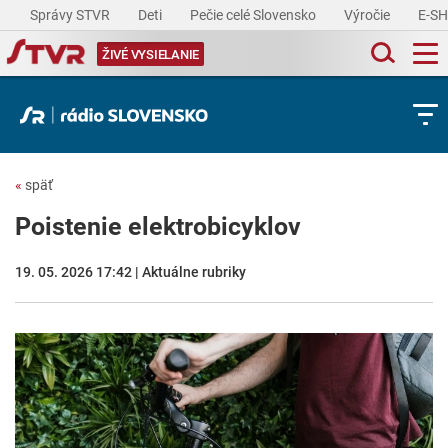
Správy STVR
Deti
Pečie celé Slovensko
Výročie
E-S
ŽIVÉ VYSIELANIE
«
späť
Poistenie elektrobicyklov
19. 05. 2026 17:42 | Aktuálne rubriky