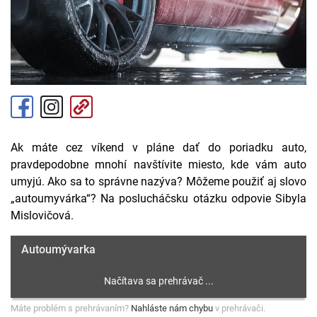
Ak máte cez víkend v pláne dať do poriadku auto,
pravdepodobne mnohí navštívite miesto, kde vám auto
umyjú. Ako sa to správne nazýva? Môžeme použiť aj slovo
„autoumyvárka“? Na poslucháčsku otázku odpovie Sibyla
Mislovičová.
Autoumývarka
Máte problém s prehrávaním?
Nahláste nám chybu
v prehrávači.