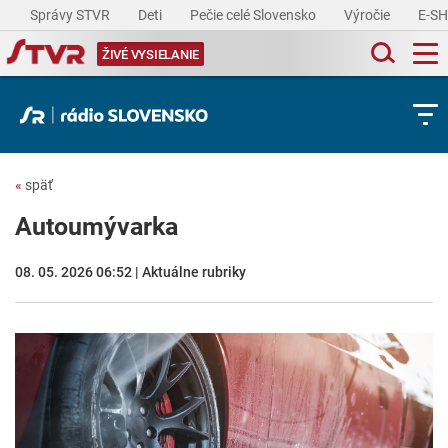
Správy STVR
Deti
Pečie celé Slovensko
Výročie
E-S
ŽIVÉ VYSIELANIE
«
späť
Autoumývarka
08. 05. 2026 06:52 | Aktuálne rubriky