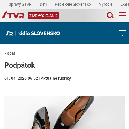
Správy STVR
Deti
Pečie celé Slovensko
Výročie
E-S
ŽIVÉ VYSIELANIE
«
späť
Podpätok
01. 04. 2026 06:52 | Aktuálne rubriky