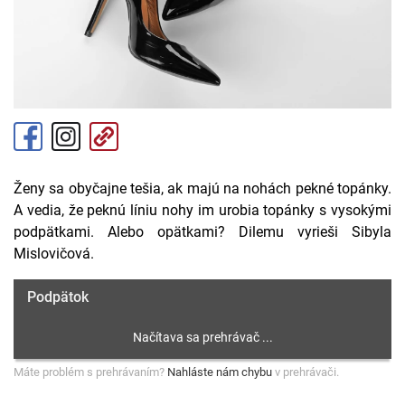
Ženy sa obyčajne tešia, ak majú na nohách pekné topánky.
A vedia, že peknú líniu nohy im urobia topánky s vysokými
podpätkami. Alebo opätkami? Dilemu vyrieši Sibyla
Mislovičová.
Podpätok
Máte problém s prehrávaním?
Nahláste nám chybu
v prehrávači.