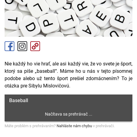
Nie každý ho vie hrať, ale asi každý vie, že vo svete je šport,
ktorý sa píše „baseball“. Máme ho u nás v tejto písomnej
podobe alebo už tento šport prešiel zdomácnením? To je
otázka pre Sibylu Mislovičovú.
Baseball
Máte problém s prehrávaním?
Nahláste nám chybu
v prehrávači.