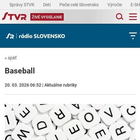
Správy STVR
Deti
Pečie celé Slovensko
Výročie
E-S
ŽIVÉ VYSIELANIE
«
späť
Baseball
20. 03. 2026 06:52 | Aktuálne rubriky