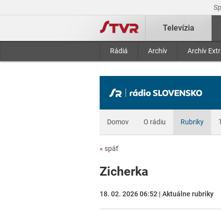
S
Televízia
Rádiá
Archív
Archív Ext
Domov
O rádiu
Rubriky
«
späť
Zicherka
18. 02. 2026 06:52 | Aktuálne rubriky