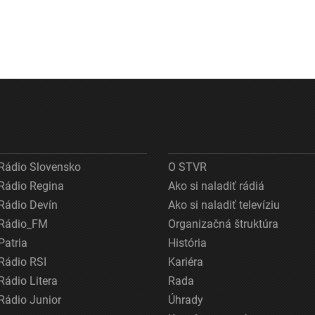
Rádio Slovensko
O STVR
Rádio Regina
Ako si naladiť rádiá
Rádio Devín
Ako si naladiť televíziu
Rádio_FM
Organizačná štruktúra
Patria
História
Rádio RSI
Kariéra
Rádio Litera
Rada
Rádio Junior
Úhrady