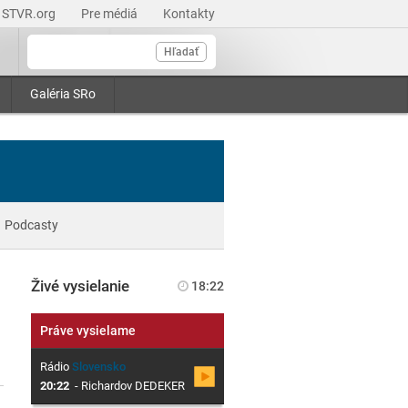
STVR.org
Pre médiá
Kontakty
Hľadať
Galéria SRo
Podcasty
Živé vysielanie
18:22
Práve vysielame
Rádio
Slovensko
20:22
-
Richardov DEDEKER