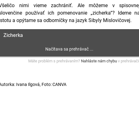
Všeličo nimi vieme zachrániť. Ale môžeme v spisovne
slovenčine používať ich pomenovanie „zicherka“? Ideme n
istotu a opýtame sa odborníčky na jazyk Sibyly Mislovičovej.
Zicherka
Máte problém s prehrávaním?
Nahláste nám chybu
v prehrávači
Autorka: Ivana Ilgová, Foto: CANVA