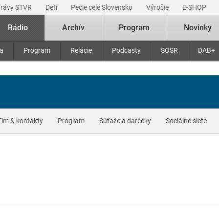
právy STVR
Deti
Pečie celé Slovensko
Výročie
E-SHOP
Rádio
Archív
Program
Novinky
ra
Program
Relácie
Podcasty
SOSR
DAB+
Tím & kontakty
Program
Súťaže a darčeky
Sociálne siete