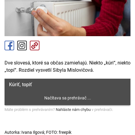
Dve slovesá, ktoré sa občas zamieňajú. Niekto „kúri“, niekto
„topí“. Rozdiel vysvetlí Sibyla Mislovičová.
Kúriť, topiť
Máte problém s prehrávaním?
Nahláste nám chybu
v prehrávači.
Autorka: Ivana Ilgová; FOTO: freepik