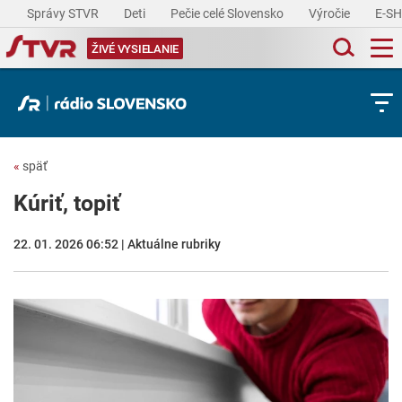
Správy STVR
Deti
Pečie celé Slovensko
Výročie
E-S
ŽIVÉ VYSIELANIE
«
späť
Kúriť, topiť
22. 01. 2026 06:52 | Aktuálne rubriky