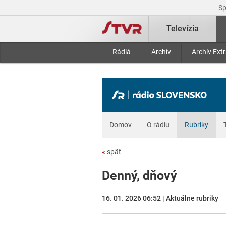
S
Televízia
Rádiá
Archív
Archív Ext
Domov
O rádiu
Rubriky
«
späť
Denný, dňový
16. 01. 2026 06:52 | Aktuálne rubriky