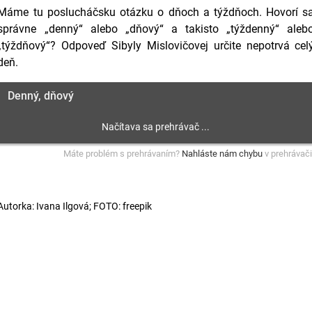
Máme tu poslucháčsku otázku o dňoch a týždňoch. Hovorí s
správne „denný“ alebo „dňový“ a takisto „týždenný“ aleb
„týždňový“? Odpoveď Sibyly Mislovičovej určite nepotrvá cel
deň.
Denný, dňový
Máte problém s prehrávaním?
Nahláste nám chybu
v prehrávači
Autorka: Ivana Ilgová; FOTO: freepik