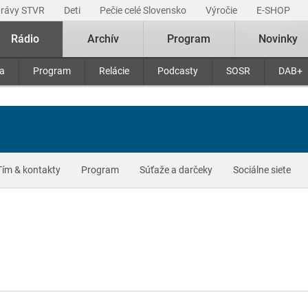
právy STVR
Deti
Pečie celé Slovensko
Výročie
E-SHOP
Rádio
Archív
Program
Novinky
ra
Program
Relácie
Podcasty
SOSR
DAB+
Tím & kontakty
Program
Súťaže a darčeky
Sociálne siete