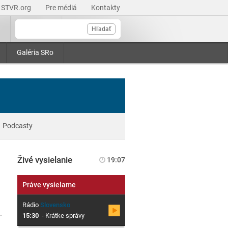
STVR.org
Pre médiá
Kontakty
Hľadať
Galéria SRo
Podcasty
Živé vysielanie
19:07
Práve vysielame
Rádio
Slovensko
15:30
-
Krátke správy