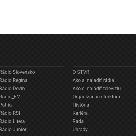
Rádio Slovensko
O STVR
Rádio Regina
Ako si naladiť rádiá
Rádio Devín
Ako si naladiť televíziu
Rádio_FM
Organizačná štruktúra
Patria
História
Rádio RSI
Kariéra
Rádio Litera
Rada
Rádio Junior
Úhrady