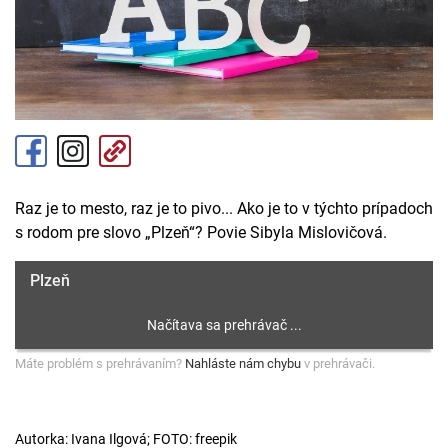
Raz je to mesto, raz je to pivo... Ako je to v týchto prípadoch
s rodom pre slovo „Plzeň“? Povie Sibyla Mislovičová.
Plzeň
Máte problém s prehrávaním?
Nahláste nám chybu
v prehrávači.
Autorka: Ivana Ilgová; FOTO: freepik