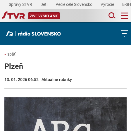
Správy STVR
Deti
Pečie celé Slovensko
Výročie
E-S
ŽIVÉ VYSIELANIE
«
späť
Plzeň
13. 01. 2026 06:52 | Aktuálne rubriky