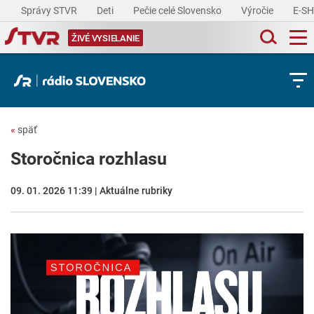
Správy STVR
Deti
Pečie celé Slovensko
Výročie
E-S
ŽIVÉ VYSIELANIE
«
späť
Storočnica rozhlasu
09. 01. 2026 11:39 | Aktuálne rubriky