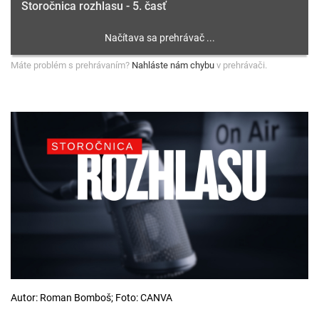
Storočnica rozhlasu - 5. časť
Máte problém s prehrávaním?
Nahláste nám chybu
v prehrávači.
Autor: Roman Bomboš; Foto: CANVA