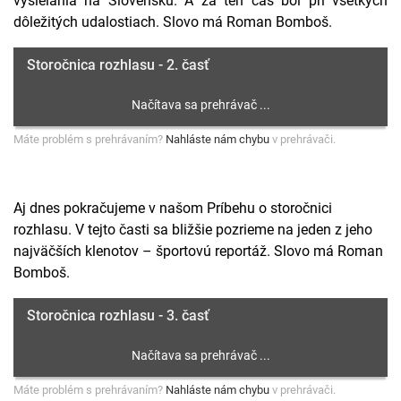
vysielania na Slovensku. A za ten čas bol pri všetkých
dôležitých udalostiach. Slovo má Roman Bomboš.
Storočnica rozhlasu - 2. časť
Máte problém s prehrávaním?
Nahláste nám chybu
v prehrávači.
Aj dnes pokračujeme v našom Príbehu o storočnici
rozhlasu. V tejto časti sa bližšie pozrieme na jeden z jeho
najväčších klenotov – športovú reportáž. Slovo má Roman
Bomboš.
Storočnica rozhlasu - 3. časť
Máte problém s prehrávaním?
Nahláste nám chybu
v prehrávači.