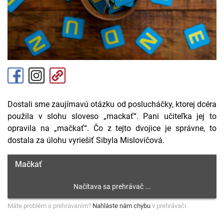
Dostali sme zaujímavú otázku od poslucháčky, ktorej dcéra
použila v slohu sloveso „mackať“. Pani učiteľka jej to
opravila na „mačkať“. Čo z tejto dvojice je správne, to
dostala za úlohu vyriešiť Sibyla Mislovičová.
Mačkať
Máte problém s prehrávaním?
Nahláste nám chybu
v prehrávači.