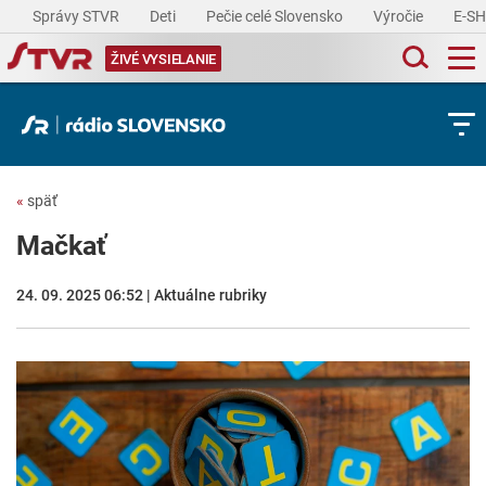
Správy STVR
Deti
Pečie celé Slovensko
Výročie
E-S
ŽIVÉ VYSIELANIE
«
späť
Mačkať
24. 09. 2025 06:52 | Aktuálne rubriky