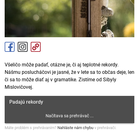
Všeličo môže padať, otázne je, či aj teplotné rekordy.
Nášmu poslucháčovi je jasné, že v lete sa to občas deje, len
či sa to môže diať aj v gramatike. Zistíme od Sibyly
Mislovičovej.
Padajú rekordy
Máte problém s prehrávaním?
Nahláste nám chybu
v prehrávači.