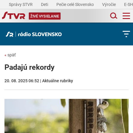
Správy STVR
Deti
Pečie celé Slovensko
Výročie
E-S
ŽIVÉ VYSIELANIE
«
späť
Padajú rekordy
20. 08. 2025 06:52 | Aktuálne rubriky