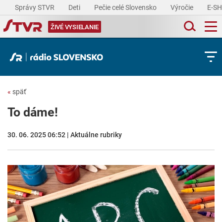
Správy STVR
Deti
Pečie celé Slovensko
Výročie
E-S
ŽIVÉ VYSIELANIE
«
späť
To dáme!
30. 06. 2025 06:52 | Aktuálne rubriky