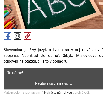
Slovenčina je živý jazyk a tvoria sa v nej nové slovné
spojenia. Napríklad „to dáme“. Sibyla Mislovičová dá
odpoveď na otázku, či je to v poriadku.
To dáme!
Máte problém s prehrávaním?
Nahláste nám chybu
v prehrávači.