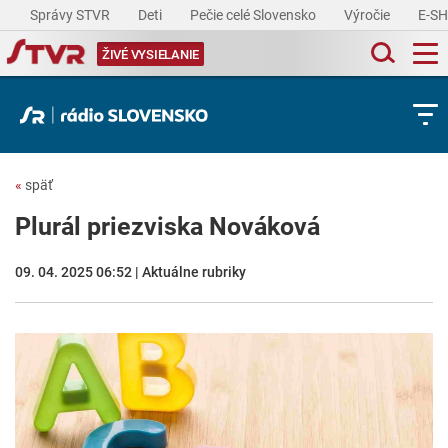
Správy STVR
Deti
Pečie celé Slovensko
Výročie
E-S
ŽIVÉ VYSIELANIE
«
späť
Plurál priezviska Nováková
09. 04. 2025 06:52 | Aktuálne rubriky