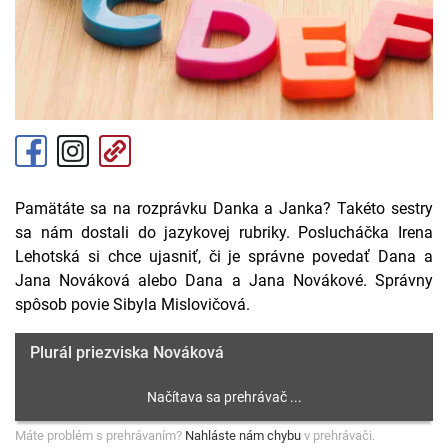
Pamätáte sa na rozprávku Danka a Janka? Takéto sestry
sa nám dostali do jazykovej rubriky. Poslucháčka Irena
Lehotská si chce ujasniť, či je správne povedať Dana a
Jana Nováková alebo Dana a Jana Novákové. Správny
spôsob povie Sibyla Mislovičová.
Plurál priezviska Nováková
Máte problém s prehrávaním?
Nahláste nám chybu
v prehrávači.