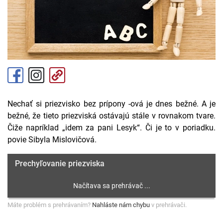
Nechať si priezvisko bez prípony -ová je dnes bežné. A je
bežné, že tieto priezviská ostávajú stále v rovnakom tvare.
Čiže napríklad „idem za pani Lesyk“. Či je to v poriadku.
povie Sibyla Mislovičová.
Prechyľovanie priezviska
Máte problém s prehrávaním?
Nahláste nám chybu
v prehrávači.