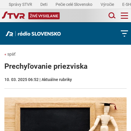
Správy STVR
Deti
Pečie celé Slovensko
Výročie
E-S
ŽIVÉ VYSIELANIE
«
späť
Prechyľovanie priezviska
10. 03. 2025 06:52 | Aktuálne rubriky