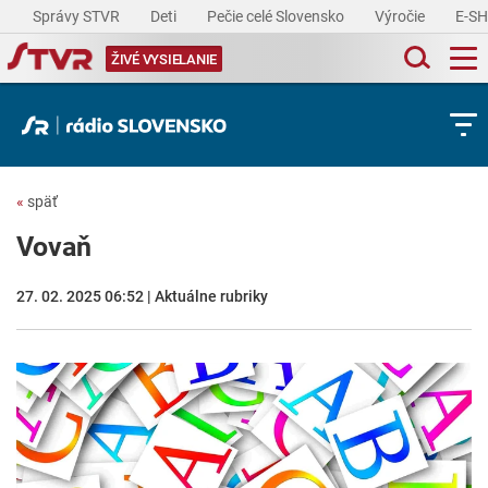
Správy STVR
Deti
Pečie celé Slovensko
Výročie
E-S
ŽIVÉ VYSIELANIE
«
späť
Vovaň
27. 02. 2025 06:52 | Aktuálne rubriky