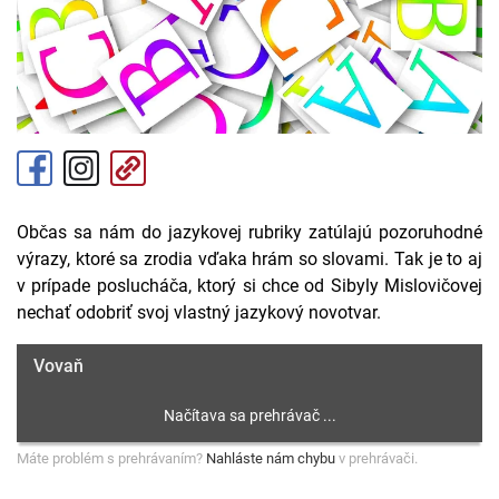
Občas sa nám do jazykovej rubriky zatúlajú pozoruhodné
výrazy, ktoré sa zrodia vďaka hrám so slovami. Tak je to aj
v prípade poslucháča, ktorý si chce od Sibyly Mislovičovej
nechať odobriť svoj vlastný jazykový novotvar.
Vovaň
Máte problém s prehrávaním?
Nahláste nám chybu
v prehrávači.