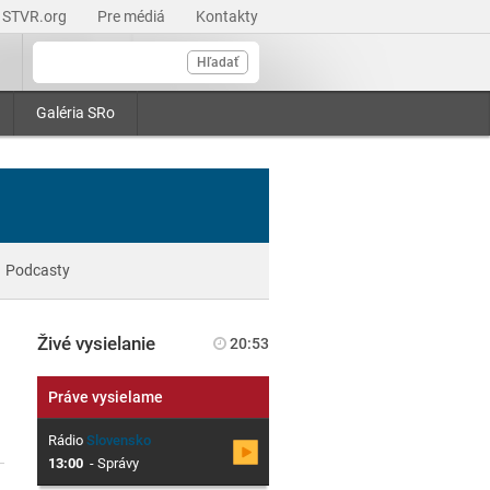
STVR.org
Pre médiá
Kontakty
Hľadať
Galéria SRo
Podcasty
Živé vysielanie
20:53
Práve vysielame
Rádio
Slovensko
13:00
-
Správy