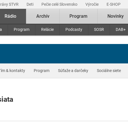
právy STVR
Deti
Pečie celé Slovensko
Výročie
E-SHOP
Rádio
Archív
Program
Novinky
ra
Program
Relácie
Podcasty
SOSR
DAB+
Tím & kontakty
Program
Súťaže a darčeky
Sociálne siete
iata