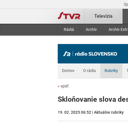
S
Televízia
Rádiá
Archív
Archív Ext
Domov
O rádiu
Rubriky
«
späť
Skloňovanie slova des
19. 02. 2025 06:52 | Aktuálne rubriky