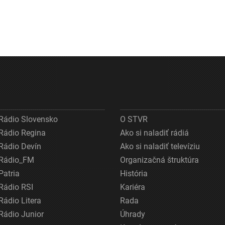
Rádio Slovensko
O STVR
Rádio Regina
Ako si naladiť rádiá
Rádio Devín
Ako si naladiť televíziu
Rádio_FM
Organizačná štruktúra
Patria
História
Rádio RSI
Kariéra
Rádio Litera
Rada
Rádio Junior
Úhrady