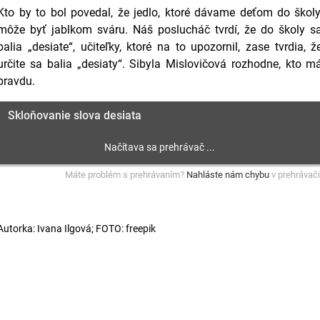
Kto by to bol povedal, že jedlo, ktoré dávame deťom do školy
môže byť jablkom sváru. Náš poslucháč tvrdí, že do školy s
balia „desiate“, učiteľky, ktoré na to upozornil, zase tvrdia, ž
určite sa balia „desiaty“. Sibyla Mislovičová rozhodne, kto m
pravdu.
Skloňovanie slova desiata
Máte problém s prehrávaním?
Nahláste nám chybu
v prehrávači
Autorka: Ivana Ilgová; FOTO: freepik