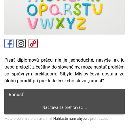
Písať diplomovú prácu nie je jednoduché, navyše, ak ju
treba preložiť z češtiny do slovenčiny, môže nastať problém
so správnym prekladom. Sibyla Mislovičová dostala za
úlohu poradiť pri preklade českého slova „ranost“.
Ranosť
Máte problém s prehrávaním?
Nahláste nám chybu
v prehrávači.