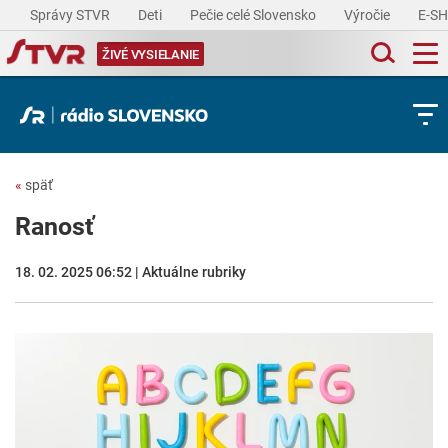
Správy STVR
Deti
Pečie celé Slovensko
Výročie
E-S
ŽIVÉ VYSIELANIE
«
späť
Ranosť
18. 02. 2025 06:52 | Aktuálne rubriky