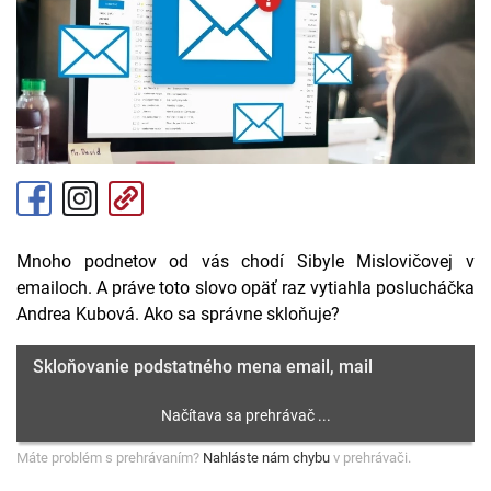
Mnoho podnetov od vás chodí Sibyle Mislovičovej v
emailoch. A práve toto slovo opäť raz vytiahla poslucháčka
Andrea Kubová. Ako sa správne skloňuje?
Skloňovanie podstatného mena email, mail
Máte problém s prehrávaním?
Nahláste nám chybu
v prehrávači.