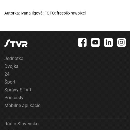
Autorka: Ivana Ilgová; FOTO: freepik/rawpixel
Jednotka
Dvojka
24
Šport
Správy STVR
Podcasty
Mobilné aplikácie
Rádio Slovensko