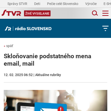
Správy STVR
Deti
Pečie celé Slovensko
Výročie
E-S
ŽIVÉ VYSIELANIE
«
späť
Skloňovanie podstatného mena
email, mail
12. 02. 2025 06:52 | Aktuálne rubriky