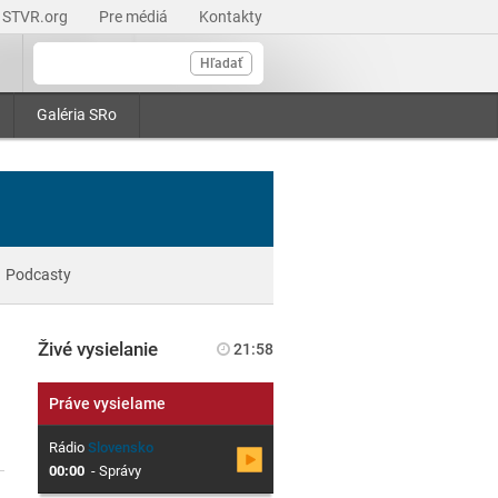
STVR.org
Pre médiá
Kontakty
Hľadať
Galéria SRo
Podcasty
Živé vysielanie
21:58
Práve vysielame
Rádio
Slovensko
00:00
-
Správy