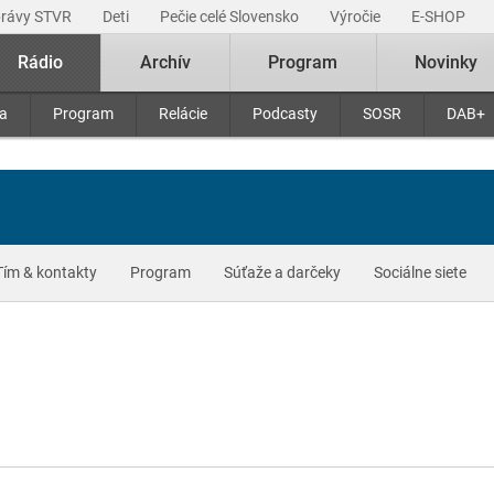
právy STVR
Deti
Pečie celé Slovensko
Výročie
E-SHOP
Rádio
Archív
Program
Novinky
ra
Program
Relácie
Podcasty
SOSR
DAB+
Tím & kontakty
Program
Súťaže a darčeky
Sociálne siete