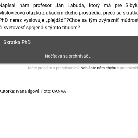
Napísal nám profesor Ján Labuda, ktorý má pre Sibyl
Mislovičovú otázku z akademického prostredia: prečo sa skratk
PhD neraz vyslovuje „píejdždí“?Chce sa tým zvýrazniť múdros
či svetovosť spojená s týmto titulom?
Skratka PhD
Máte problém s prehrávaním?
Nahláste nám chybu
v prehrávači
Autorka: Ivana Ilgová, Foto: CANVA