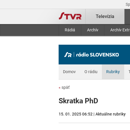
S
Televízia
Rádiá
Archív
Archív Ext
Domov
O rádiu
Rubriky
«
späť
Skratka PhD
15. 01. 2025 06:52 | Aktuálne rubriky