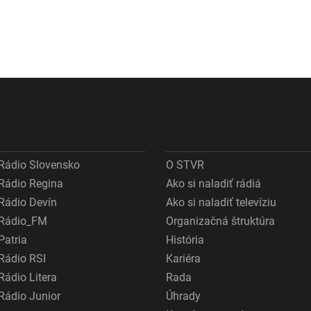
Rádio Slovensko
O STVR
Rádio Regina
Ako si naladiť rádiá
Rádio Devín
Ako si naladiť televíziu
Rádio_FM
Organizačná štruktúra
Patria
História
Rádio RSI
Kariéra
Rádio Litera
Rada
Rádio Junior
Úhrady