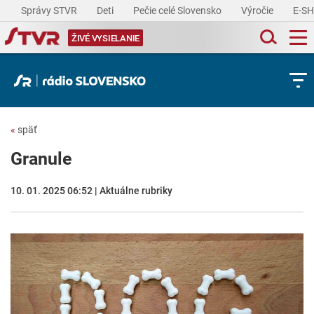
Správy STVR
Deti
Pečie celé Slovensko
Výročie
E-S
ŽIVÉ VYSIELANIE
«
späť
Granule
10. 01. 2025 06:52 | Aktuálne rubriky