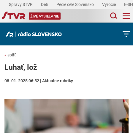
Správy STVR
Deti
Pečie celé Slovensko
Výročie
E-S
ŽIVÉ VYSIELANIE
«
späť
Luhať, lož
08. 01. 2025 06:52 | Aktuálne rubriky