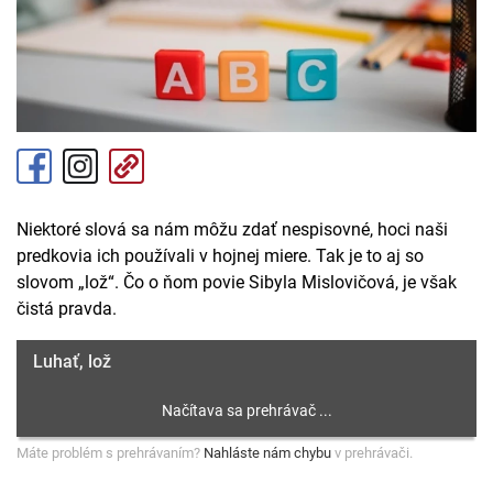
Niektoré slová sa nám môžu zdať nespisovné, hoci naši
predkovia ich používali v hojnej miere. Tak je to aj so
slovom „lož“. Čo o ňom povie Sibyla Mislovičová, je však
čistá pravda.
Luhať, lož
Máte problém s prehrávaním?
Nahláste nám chybu
v prehrávači.