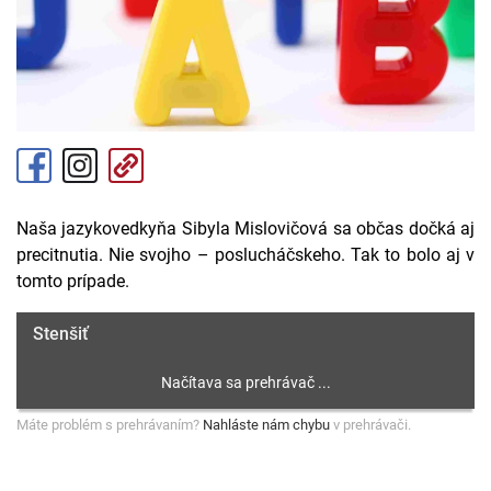
Naša jazykovedkyňa Sibyla Mislovičová sa občas dočká aj
precitnutia. Nie svojho – poslucháčskeho. Tak to bolo aj v
tomto prípade.
Stenšiť
Máte problém s prehrávaním?
Nahláste nám chybu
v prehrávači.