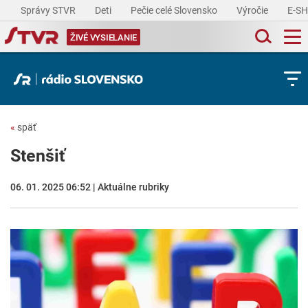
Správy STVR
Deti
Pečie celé Slovensko
Výročie
E-S
ŽIVÉ VYSIELANIE
«
späť
Stenšiť
06. 01. 2025 06:52 | Aktuálne rubriky