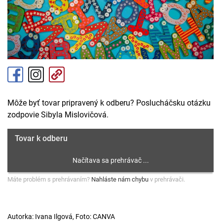
Môže byť tovar pripravený k odberu? Poslucháčsku otázku
zodpovie Sibyla Mislovičová.
Tovar k odberu
Máte problém s prehrávaním?
Nahláste nám chybu
v prehrávači.
Autorka: Ivana Ilgová, Foto: CANVA