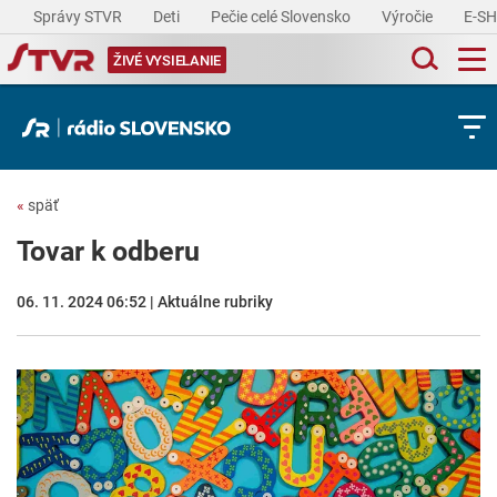
Správy STVR
Deti
Pečie celé Slovensko
Výročie
E-S
ŽIVÉ VYSIELANIE
«
späť
Tovar k odberu
06. 11. 2024 06:52 | Aktuálne rubriky