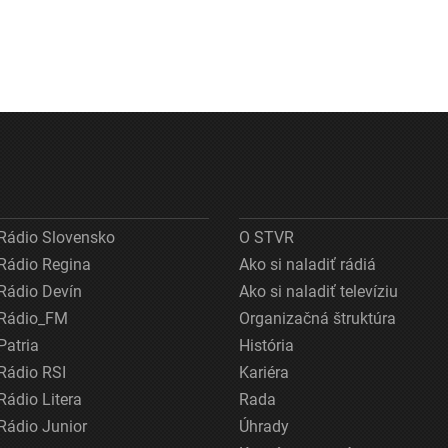
Rádio Slovensko
O STVR
Rádio Regina
Ako si naladiť rádiá
Rádio Devín
Ako si naladiť televíziu
Rádio_FM
Organizačná štruktúra
Patria
História
Rádio RSI
Kariéra
Rádio Litera
Rada
Rádio Junior
Úhrady