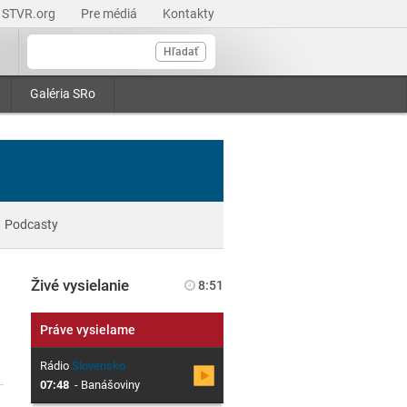
STVR.org
Pre médiá
Kontakty
Hľadať
Galéria SRo
Podcasty
Živé vysielanie
8:51
Práve vysielame
Rádio
Slovensko
07:48
-
Banášoviny