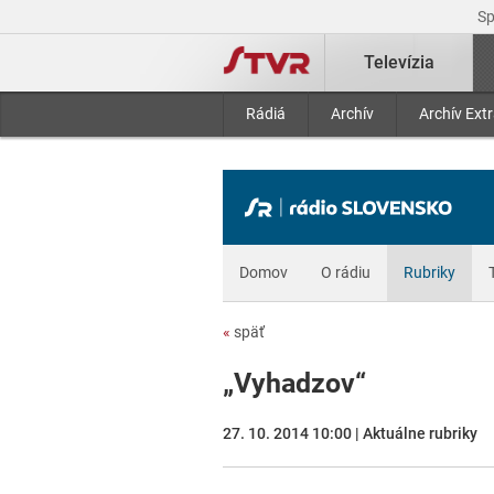
S
Televízia
Rádiá
Archív
Archív Ext
Domov
O rádiu
Rubriky
«
späť
„Vyhadzov“
27. 10. 2014 10:00 | Aktuálne rubriky