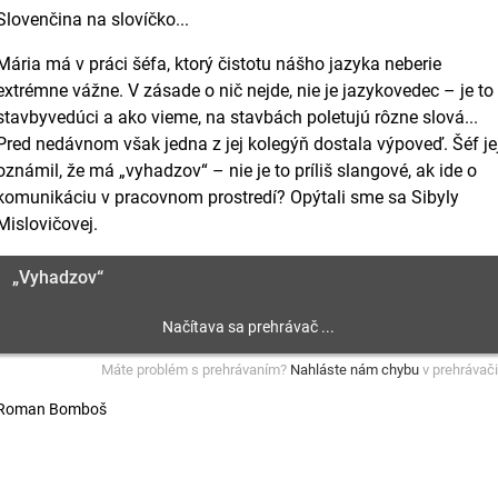
Slovenčina na slovíčko...
Mária má v práci šéfa, ktorý čistotu nášho jazyka neberie
extrémne vážne. V zásade o nič nejde, nie je jazykovedec – je to
stavbyvedúci a ako vieme, na stavbách poletujú rôzne slová...
Pred nedávnom však jedna z jej kolegýň dostala výpoveď. Šéf je
oznámil, že má „vyhadzov“ – nie je to príliš slangové, ak ide o
komunikáciu v pracovnom prostredí? Opýtali sme sa Sibyly
Mislovičovej.
„Vyhadzov“
Máte problém s prehrávaním?
Nahláste nám chybu
v prehrávači
Roman Bomboš