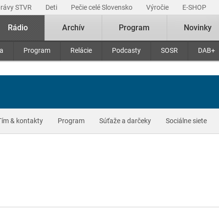
právy STVR
Deti
Pečie celé Slovensko
Výročie
E-SHOP
Rádio
Archív
Program
Novinky
ra
Program
Relácie
Podcasty
SOSR
DAB+
Tím & kontakty
Program
Súťaže a darčeky
Sociálne siete