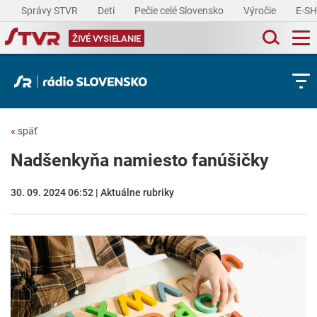
Správy STVR
Deti
Pečie celé Slovensko
Výročie
E-S
ŽIVÉ VYSIELANIE
«
späť
Nadšenkyňa namiesto fanúšičky
30. 09. 2024 06:52 | Aktuálne rubriky