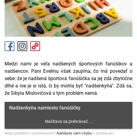
Medzi nami je veľa nadšených športových fanúšikov a
nadšencov. Pani Evelínu však zaujíma, čo má povedať o
sebe: že je nadšená športová fanúšička sa jej zdá zbytočne
dlhé a nie je si istá, či by mohla byť "nadšenkyňa". Zdá sa,
že Sibyla Mislovičová s tým problém nemá.
Nadšenkyňa namiesto fanúšičky
Máte problém s prehrávaním?
Nahláste nám chybu
v prehrávači.