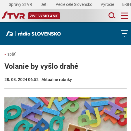
Správy STVR
Deti
Pečie celé Slovensko
Výročie
E-S
ŽIVÉ VYSIELANIE
«
späť
Volanie by vyšlo drahé
28. 08. 2024 06:52 | Aktuálne rubriky