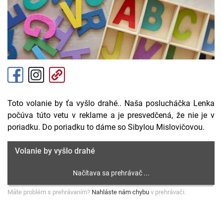
Toto volanie by ťa vyšlo drahé.. Naša poslucháčka Lenka
počúva túto vetu v reklame a je presvedčená, že nie je v
poriadku. Do poriadku to dáme so Sibylou Mislovičovou.
Volanie by vyšlo drahé
Máte problém s prehrávaním?
Nahláste nám chybu
v prehrávači.