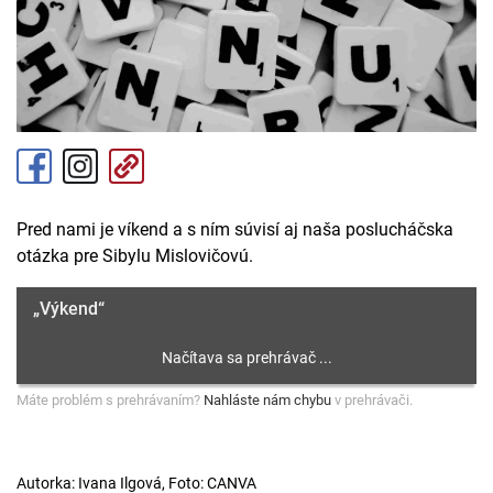
Pred nami je víkend a s ním súvisí aj naša poslucháčska
otázka pre Sibylu Mislovičovú.
„Výkend“
Máte problém s prehrávaním?
Nahláste nám chybu
v prehrávači.
Autorka: Ivana Ilgová, Foto: CANVA