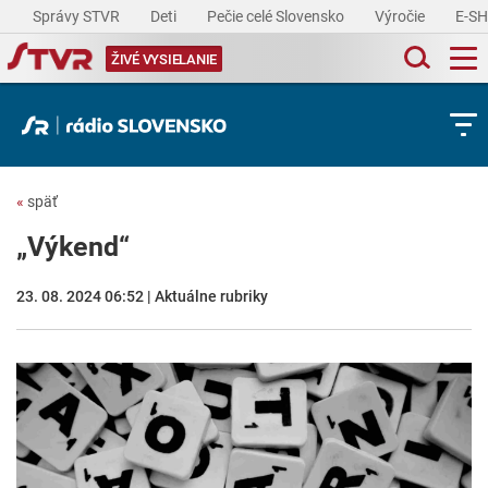
Správy STVR
Deti
Pečie celé Slovensko
Výročie
E-S
ŽIVÉ VYSIELANIE
«
späť
„Výkend“
23. 08. 2024 06:52 | Aktuálne rubriky