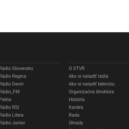
Rádio Slovensko
O STVR
Rádio Regina
Ako si naladiť rádiá
Rádio Devín
Ako si naladiť televíziu
Rádio_FM
Organizačná štruktúra
Patria
História
Rádio RSI
Kariéra
Rádio Litera
Rada
Rádio Junior
Úhrady