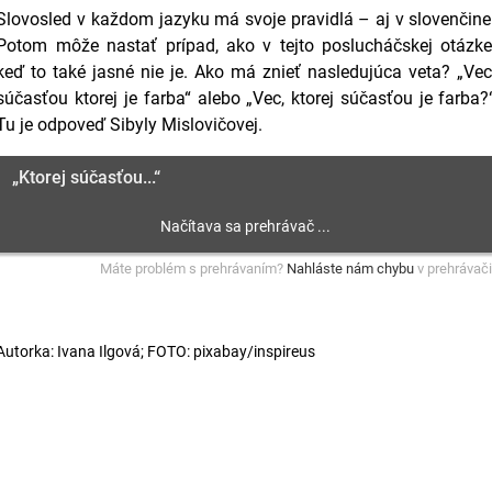
Slovosled v každom jazyku má svoje pravidlá – aj v slovenčine
Potom môže nastať prípad, ako v tejto poslucháčskej otázke
keď to také jasné nie je. Ako má znieť nasledujúca veta? „Vec
súčasťou ktorej je farba“ alebo „Vec, ktorej súčasťou je farba?
Tu je odpoveď Sibyly Mislovičovej.
„Ktorej súčasťou...“
Máte problém s prehrávaním?
Nahláste nám chybu
v prehrávači
Autorka: Ivana Ilgová; FOTO: pixabay/inspireus