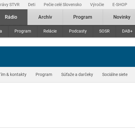
právy STVR
Deti
Pečie celé Slovensko
Výročie
E-SHOP
Rádio
Archív
Program
Novinky
ra
Program
Relácie
Podcasty
SOSR
DAB+
Tím & kontakty
Program
Súťaže a darčeky
Sociálne siete