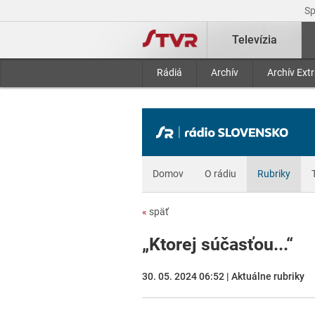
S
Televízia
Rádiá
Archív
Archív Ext
Domov
O rádiu
Rubriky
«
späť
„Ktorej súčasťou...“
30. 05. 2024 06:52 | Aktuálne rubriky