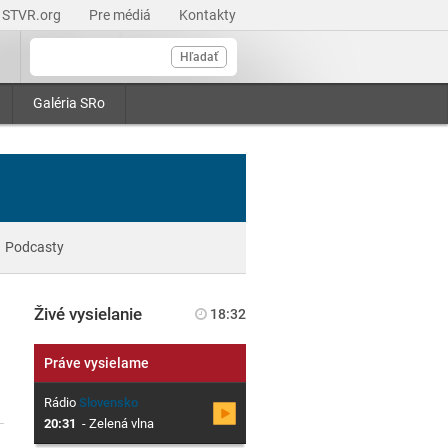
STVR.org
Pre médiá
Kontakty
Hľadať
Galéria SRo
Podcasty
Živé vysielanie
18:32
Práve vysielame
Rádio
Slovensko
20:31
-
Zelená vlna