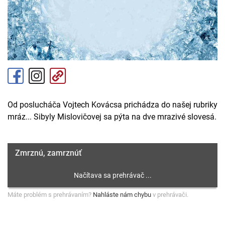
Od poslucháča Vojtech Kovácsa prichádza do našej rubriky
mráz... Sibyly Mislovičovej sa pýta na dve mrazivé slovesá.
Zmrznú, zamrznúť
Máte problém s prehrávaním?
Nahláste nám chybu
v prehrávači.