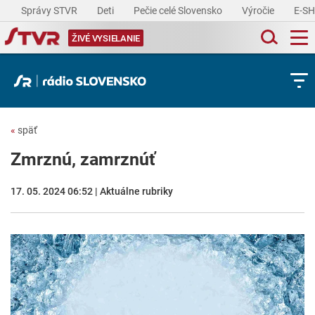
Správy STVR
Deti
Pečie celé Slovensko
Výročie
E-S
ŽIVÉ VYSIELANIE
«
späť
Zmrznú, zamrznúť
17. 05. 2024 06:52 | Aktuálne rubriky