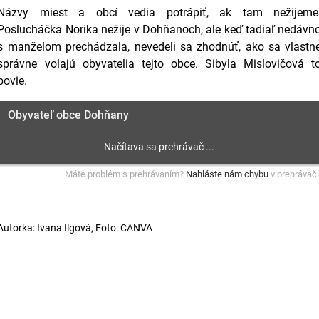
Názvy miest a obcí vedia potrápiť, ak tam nežijeme
Poslucháčka Norika nežije v Dohňanoch, ale keď tadiaľ nedávn
s manželom prechádzala, nevedeli sa zhodnúť, ako sa vlastn
správne volajú obyvatelia tejto obce. Sibyla Mislovičová t
povie.
Obyvateľ obce Dohňany
Máte problém s prehrávaním?
Nahláste nám chybu
v prehrávači
Autorka: Ivana Ilgová, Foto: CANVA