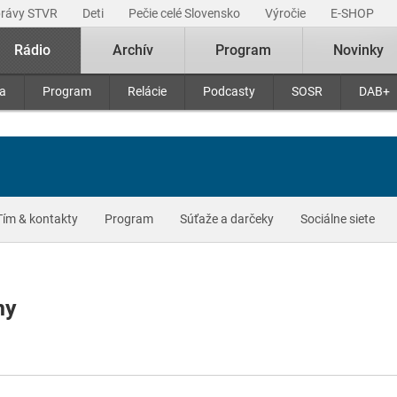
právy STVR
Deti
Pečie celé Slovensko
Výročie
E-SHOP
Rádio
Archív
Program
Novinky
ra
Program
Relácie
Podcasty
SOSR
DAB+
Tím & kontakty
Program
Súťaže a darčeky
Sociálne siete
ny