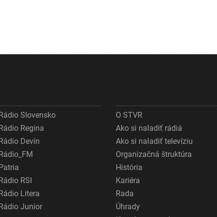
Rádio Slovensko
O STVR
Rádio Regina
Ako si naladiť rádiá
Rádio Devín
Ako si naladiť televíziu
Rádio_FM
Organizačná štruktúra
Patria
História
Rádio RSI
Kariéra
Rádio Litera
Rada
Rádio Junior
Úhrady