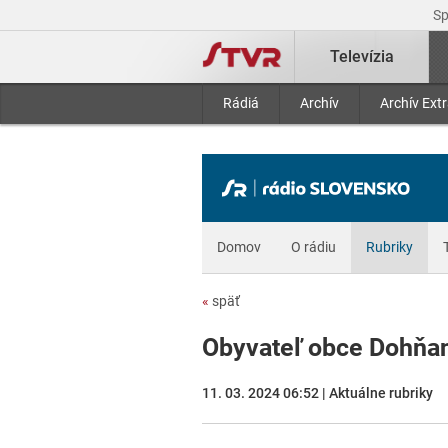
S
Televízia
Rádiá
Archív
Archív Ext
Domov
O rádiu
Rubriky
«
späť
Obyvateľ obce Dohňa
11. 03. 2024 06:52 | Aktuálne rubriky