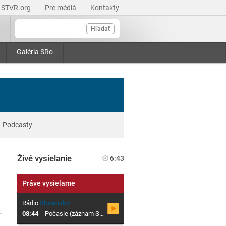
STVR.org
Pre médiá
Kontakty
Hľadať
Galéria SRo
Podcasty
Živé vysielanie
6:43
Práve vysielame
Rádio
Slovensko
08:44
-
Počasie (záznam SHMÚ)