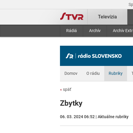
S
Televízia
Rádiá
Archív
Archív Ext
Domov
O rádiu
Rubriky
«
späť
Zbytky
06. 03. 2024 06:52 | Aktuálne rubriky