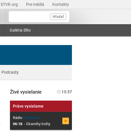
STVR.org
Pre médiá
Kontakty
Hľadať
Galéria SRo
Podcasty
Živé vysielanie
13:37
Práve vysielame
Rádio
Slovensko
06:18
-
Okamihy knihy