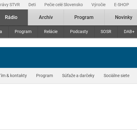
právy STVR
Deti
Pečie celé Slovensko
Výročie
E-SHOP
Rádio
Archív
Program
Novinky
ra
Program
Relácie
Podcasty
SOSR
DAB+
Tím & kontakty
Program
Súťaže a darčeky
Sociálne siete