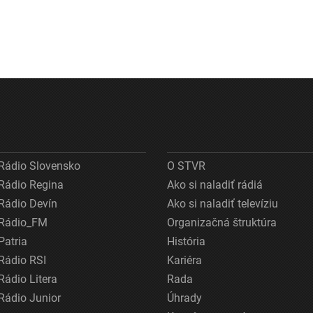
Rádio Slovensko
O STVR
Rádio Regina
Ako si naladiť rádiá
Rádio Devín
Ako si naladiť televíziu
Rádio_FM
Organizačná štruktúra
Patria
História
Rádio RSI
Kariéra
Rádio Litera
Rada
Rádio Junior
Úhrady