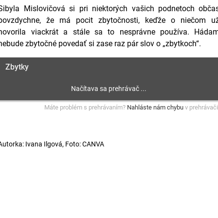
Sibyla Mislovičová si pri niektorých vašich podnetoch obča
povzdychne, že má pocit zbytočnosti, keďže o niečom u
hovorila viackrát a stále sa to nesprávne používa. Háda
nebude zbytočné povedať si zase raz pár slov o „zbytkoch“.
Zbytky
Máte problém s prehrávaním?
Nahláste nám chybu
v prehrávači
Autorka: Ivana Ilgová, Foto: CANVA