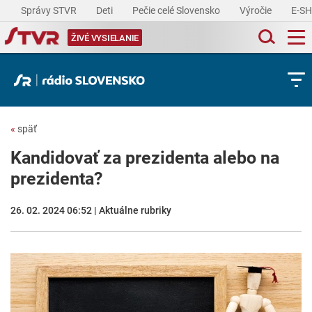
Správy STVR
Deti
Pečie celé Slovensko
Výročie
E-S
ŽIVÉ VYSIELANIE
«
späť
Kandidovať za prezidenta alebo na
prezidenta?
26. 02. 2024 06:52 | Aktuálne rubriky