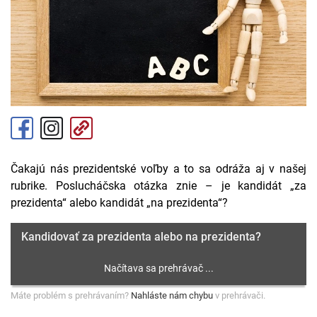
Čakajú nás prezidentské voľby a to sa odráža aj v našej
rubrike. Poslucháčska otázka znie – je kandidát „za
prezidenta“ alebo kandidát „na prezidenta“?
Kandidovať za prezidenta alebo na prezidenta?
Máte problém s prehrávaním?
Nahláste nám chybu
v prehrávači.