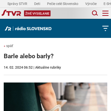
Správy STVR
Deti
Pečie celé Slovensko
Výročie
E-S
ŽIVÉ VYSIELANIE
«
späť
Barle alebo barly?
14. 02. 2024 06:52 | Aktuálne rubriky