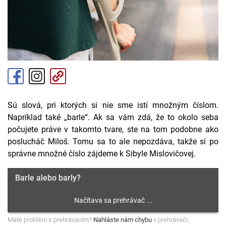
Sú slová, pri ktorých si nie sme istí množným číslom.
Napríklad také „barle“. Ak sa vám zdá, že to okolo seba
počujete práve v takomto tvare, ste na tom podobne ako
poslucháč Miloš. Tomu sa to ale nepozdáva, takže si po
správne množné číslo zájdeme k Sibyle Mislovičovej.
Barle alebo barly?
Máte problém s prehrávaním?
Nahláste nám chybu
v prehrávači.