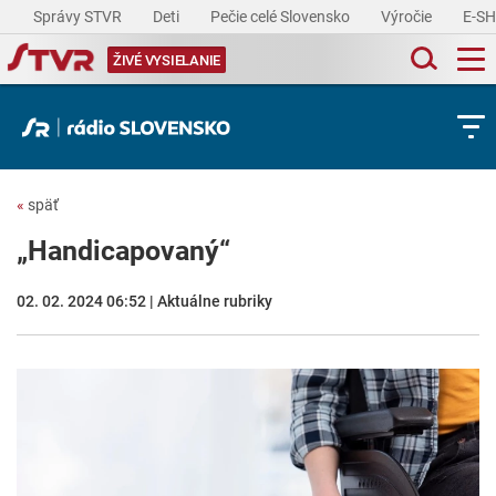
Správy STVR
Deti
Pečie celé Slovensko
Výročie
E-S
ŽIVÉ VYSIELANIE
«
späť
„Handicapovaný“
02. 02. 2024 06:52 | Aktuálne rubriky