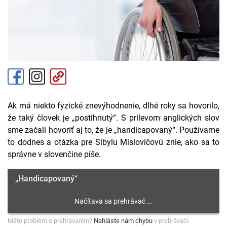
Ak má niekto fyzické znevýhodnenie, dlhé roky sa hovorilo,
že taký človek je „postihnutý“. S prílevom anglických slov
sme začali hovoriť aj to, že je „handicapovaný“. Používame
to dodnes a otázka pre Sibylu Mislovičovú znie, ako sa to
správne v slovenčine píše.
„Handicapovaný“
Máte problém s prehrávaním?
Nahláste nám chybu
v prehrávači.