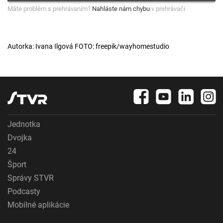
Máte problém s prehrávaním?
Nahláste nám chybu
v prehrávači.
Autorka: Ivana Ilgová FOTO: freepik/wayhomestudio
Jednotka
Dvojka
24
Šport
Správy STVR
Podcasty
Mobilné aplikácie