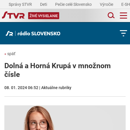
Správy STVR
Deti
Pečie celé Slovensko
Výročie
E-S
ŽIVÉ VYSIELANIE
«
späť
Dolná a Horná Krupá v množnom
čísle
08. 01. 2024 06:52 | Aktuálne rubriky