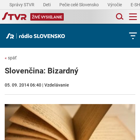
Správy STVR
Deti
Pečie celé Slovensko
Výročie
E-S
ŽIVÉ VYSIELANIE
«
späť
Slovenčina: Bizardný
05. 09. 2014 06:40 | Vzdelávanie