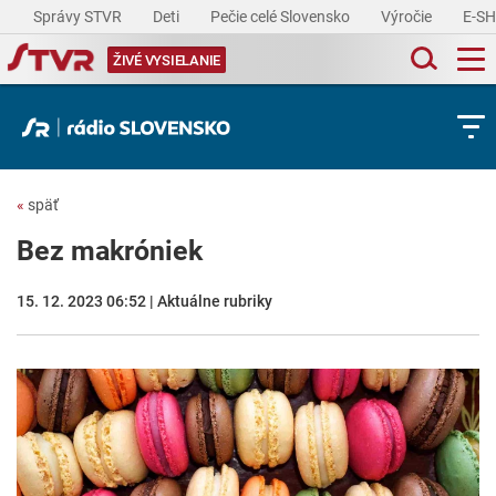
Správy STVR
Deti
Pečie celé Slovensko
Výročie
E-S
ŽIVÉ VYSIELANIE
«
späť
Bez makróniek
15. 12. 2023 06:52 | Aktuálne rubriky