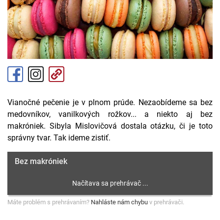
Vianočné pečenie je v plnom prúde. Nezaobídeme sa bez
medovníkov, vanilkových rožkov... a niekto aj bez
makróniek. Sibyla Mislovičová dostala otázku, či je toto
správny tvar. Tak ideme zistiť.
Bez makróniek
Máte problém s prehrávaním?
Nahláste nám chybu
v prehrávači.