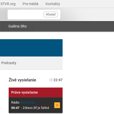
STVR.org
Pre médiá
Kontakty
Hľadať
Galéria SRo
Podcasty
Živé vysielanie
22:47
Práve vysielame
Rádio
Slovensko
00:47
-
Zdravo žiť je ľahké