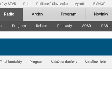
právy STVR
Deti
Pečie celé Slovensko
Výročie
E-SHOP
Rádio
Archív
Program
Novinky
ra
Program
Relácie
Podcasty
SOSR
DAB+
Tím & kontakty
Program
Súťaže a darčeky
Sociálne siete