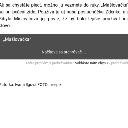
Ak sa chystáte piecť, možno ju vezmete do ruky. „Mašlovačka
sa pri pečení zíde. Používa ju aj naša poslucháčka Zdenka, al
Sibyla Mislovičová jej povie, že by bolo lepšie používať in
slovo.
„Mašlovačka“
Máte problém s prehrávaním?
Nahláste nám chybu
v prehrávači
Autorka: Ivana Ilgová FOTO: freepik