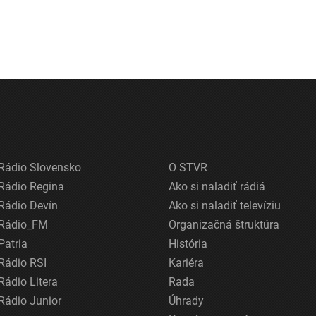
Rádio Slovensko
O STVR
Rádio Regina
Ako si naladiť rádiá
Rádio Devín
Ako si naladiť televíziu
Rádio_FM
Organizačná štruktúra
Patria
História
Rádio RSI
Kariéra
Rádio Litera
Rada
Rádio Junior
Úhrady