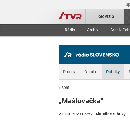
S
Televízia
Rádiá
Archív
Archív Ext
Domov
O rádiu
Rubriky
«
späť
„Mašlovačka“
21. 09. 2023 06:52 | Aktuálne rubriky